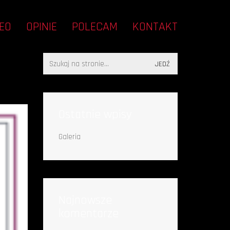
EO
OPINIE
POLECAM
KONTAKT
Search
for:
Ostatnie wpisy
Galeria
Najnowsze
komentarze