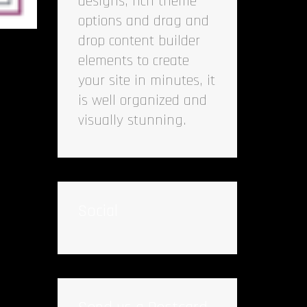
designs, rich theme
options and drag and
drop content builder
elements to create
your site in minutes, it
is well organized and
visually stunning.
Social