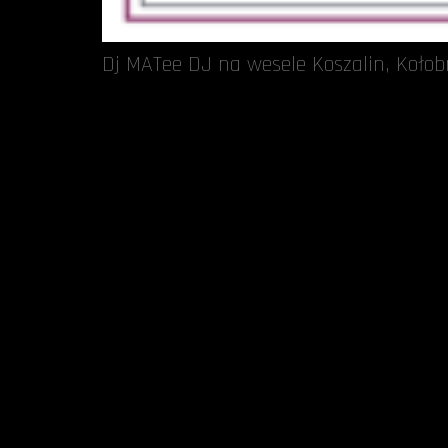
Dj MATee DJ na wesele Koszalin, Kołob