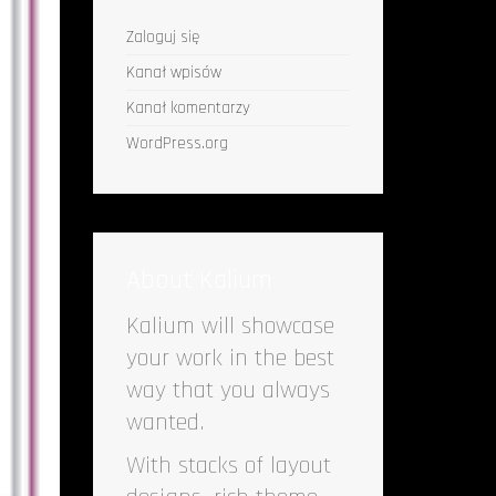
Zaloguj się
Kanał wpisów
Kanał komentarzy
WordPress.org
About Kalium
Kalium will showcase
your work in the best
way that you always
wanted.
With stacks of layout