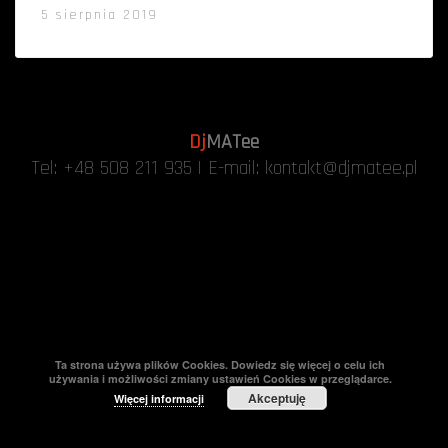
5 sierpnia 2019
Dj
MATee
Tel:
+48 508 211 935
| E-mail:
kontakt@djmatee.pl
Ta strona używa plików Cookies. Dowiedz się więcej o celu ich
używania i możliwości zmiany ustawień Cookies w przeglądarce.
Akceptuję
Więcej informacji