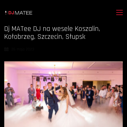
Dj MATee DJ na wesele Koszalin,
Kołobrzeg, Szczecin, Słupsk
26 maja 2023