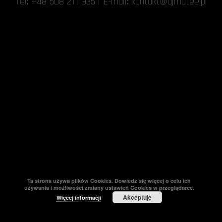
Tel:
+48 508 211 935
| E-mail:
kontakt@djmatee.pl
Ta strona używa plików Cookies. Dowiedz się więcej o celu ich
używania i możliwości zmiany ustawień Cookies w przeglądarce.
Akceptuję
Więcej informacji