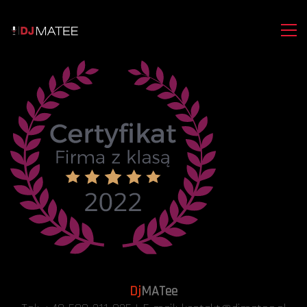
Dj
MATee