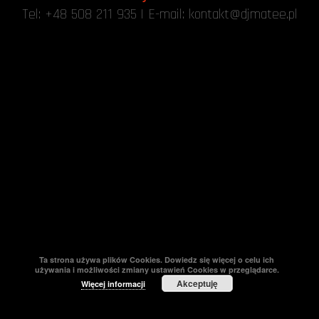
Tel:
+48 508 211 935
| E-mail:
kontakt@djmatee.pl
Ta strona używa plików Cookies. Dowiedz się więcej o celu ich
używania i możliwości zmiany ustawień Cookies w przeglądarce.
Akceptuję
Więcej informacji