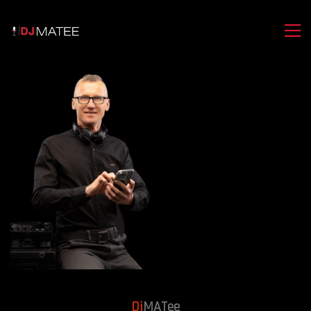
Dj
MATee