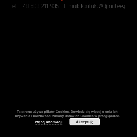
Tel:
+48 508 211 935
| E-mail:
kontakt@djmatee.pl
Ta strona używa plików Cookies. Dowiedz się więcej o celu ich
używania i możliwości zmiany ustawień Cookies w przeglądarce.
Akceptuję
Więcej informacji