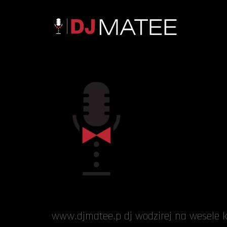
www.djmatee.p dj wodzirej na wesele k