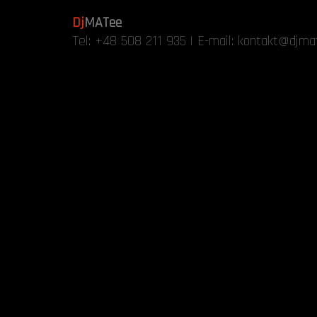
Dj
MATee
Tel:
+48 508 211 935
| E-mail:
kontakt@djmat