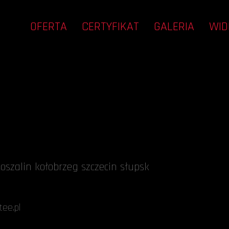
OFERTA
CERTYFIKAT
GALERIA
WID
oszalin kołobrzeg szczecin słupsk
ee.pl