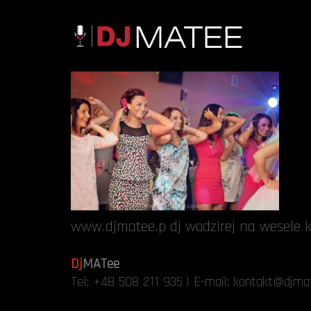
www.djmatee.p dj wodzirej na wesele k
Dj
MATee
Tel:
+48 508 211 935
| E-mail:
kontakt@djmat