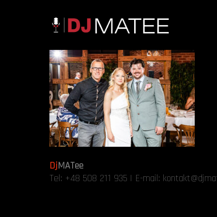
Dj
MATee
Tel:
+48 508 211 935
| E-mail:
kontakt@djmat