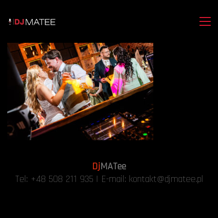
Dj
MATee
Tel:
+48 508 211 935
| E-mail:
kontakt@djmatee.pl