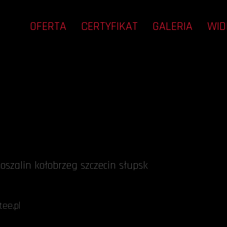
OFERTA
CERTYFIKAT
GALERIA
WID
oszalin kołobrzeg szczecin słupsk
ee.pl