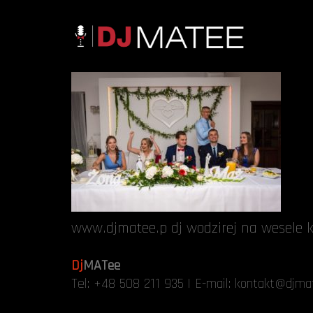
www.djmatee.p dj wodzirej na wesele k
Dj
MATee
Tel:
+48 508 211 935
| E-mail:
kontakt@djmat