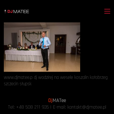
www.djmatee.p dj wodzirej na wesele koszalin kołobrzeg
szczecin słupsk
Dj
MATee
Tel:
+48 508 211 935
| E-mail:
kontakt@djmatee.pl